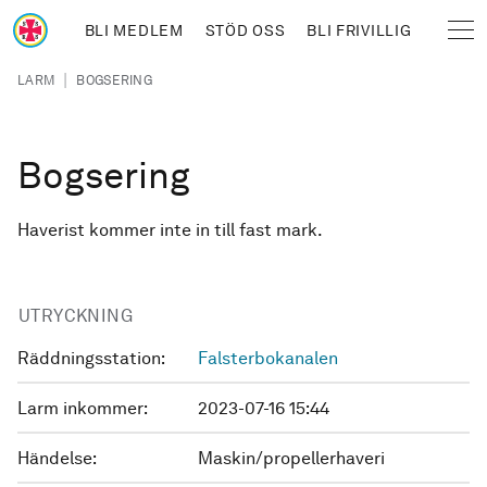
Hoppa till huvudinnehåll
BLI MEDLEM
STÖD OSS
BLI FRIVILLIG
Sjöräddningssällskapet
Länkstig
|
LARM
BOGSERING
Bogsering
Haverist kommer inte in till fast mark.
UTRYCKNING
Räddningsstation:
Falsterbokanalen
Larm inkommer:
2023-07-16 15:44
Händelse:
Maskin/propellerhaveri