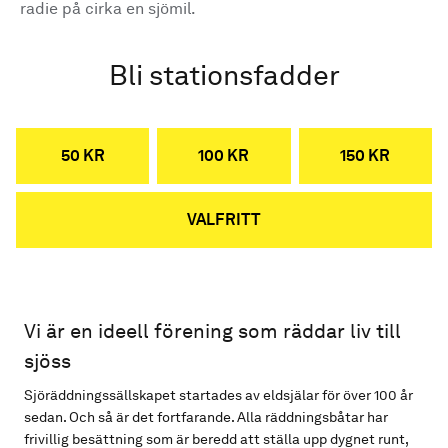
radie på cirka en sjömil.
Bli stationsfadder
50 KR
100 KR
150 KR
VALFRITT
Vi är en ideell förening som räddar liv till
sjöss
Sjöräddningssällskapet startades av eldsjälar för över 100 år
sedan. Och så är det fortfarande. Alla räddningsbåtar har
frivillig besättning som är beredd att ställa upp dygnet runt,