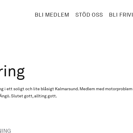
BLI MEDLEM
STÖD OSS
BLI FRIV
ring
g i ett soligt och lite blåsigt Kalmarsund. Medlem med motorproblem 
Ängö. Slutet gott, allting gott.
NING