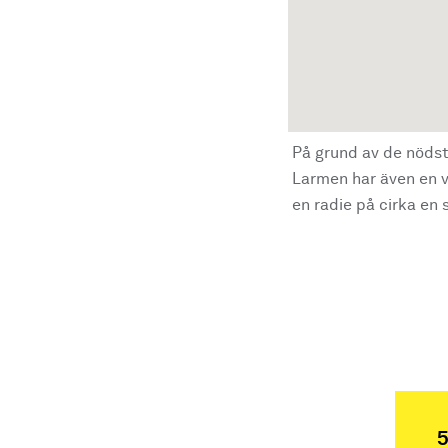
På grund av de nödst
Larmen har även en vi
en radie på cirka en s
5