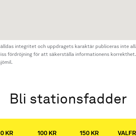
älldas integritet och uppdragets karaktär publiceras inte al
ss fördröjning för att säkerställa informationens korrekthet.
jömil.
Bli stationsfadder
0 KR
100 KR
150 KR
VALFR