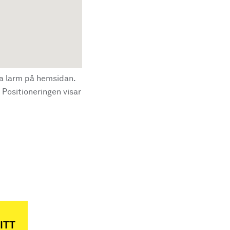
la larm på hemsidan.
 Positioneringen visar
ITT