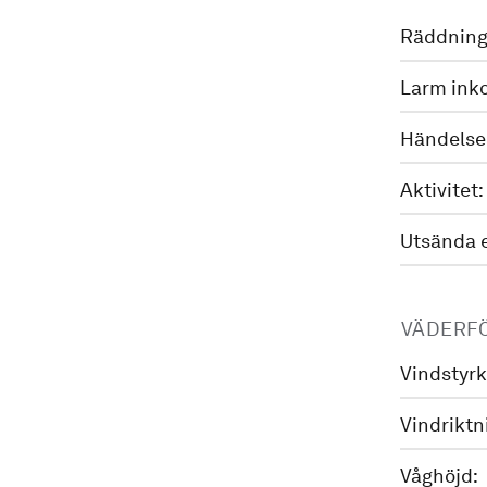
Räddning
Larm ink
Händelse
Aktivitet:
Utsända 
VÄDERF
Vindstyrk
Vindriktn
Våghöjd: