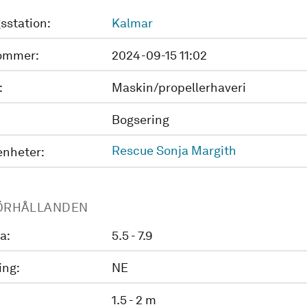
sstation:
Kalmar
ommer:
2024-09-15 11:02
:
Maskin/propellerhaveri
Bogsering
Rescue Sonja Margith
enheter:
ÖRHÅLLANDEN
a:
5.5 - 7.9
ing:
NE
1.5 - 2 m