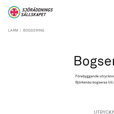
Hoppa till huvudinnehåll
Sjöräddningssällskapet
Länkstig
|
LARM
BOGSERING
Bogse
Förebyggande utrycknin
Björkenäs bogseras till 
UTRYCK