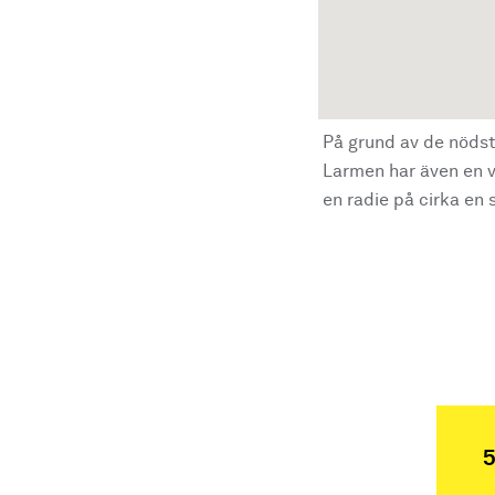
På grund av de nödst
Larmen har även en vi
en radie på cirka en s
5