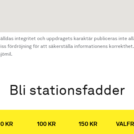
älldas integritet och uppdragets karaktär publiceras inte al
ss fördröjning för att säkerställa informationens korrekthet.
jömil.
Bli stationsfadder
0 KR
100 KR
150 KR
VALFR