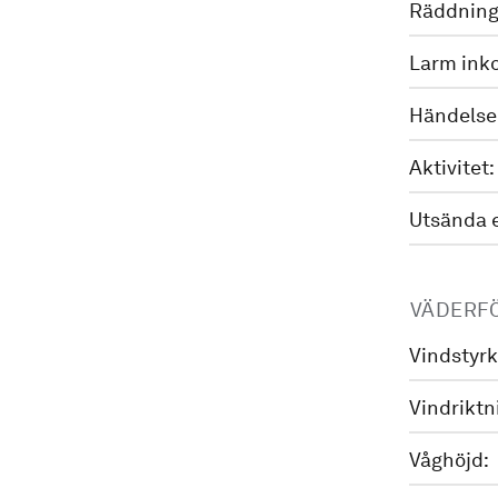
Räddning
Larm ink
Händelse
Aktivitet:
Utsända 
VÄDERF
Vindstyrk
Vindriktn
Våghöjd: