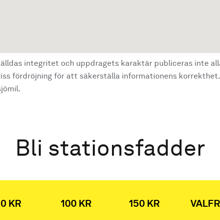
älldas integritet och uppdragets karaktär publiceras inte al
ss fördröjning för att säkerställa informationens korrekthet.
jömil.
Bli stationsfadder
0 KR
100 KR
150 KR
VALFR