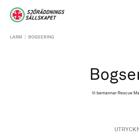
Hoppa till huvudinnehåll
Sjöräddningssällskapet
Länkstig
|
LARM
BOGSERING
Bogse
Vi bemannar Rescue Max
UTRYCK