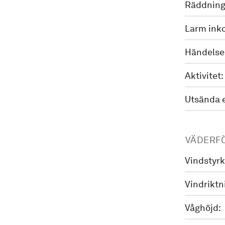
Räddning
Larm ink
Händelse
Aktivitet:
Utsända 
VÄDERF
Vindstyrk
Vindriktn
Våghöjd: