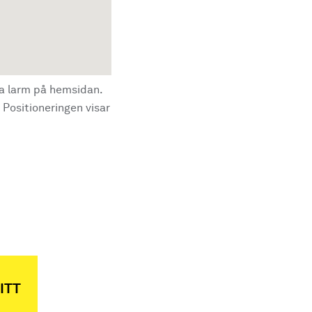
la larm på hemsidan.
 Positioneringen visar
ITT