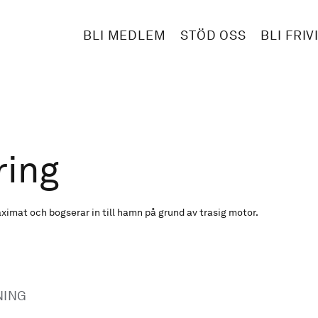
BLI MEDLEM
STÖD OSS
BLI FRIV
ring
imat och bogserar in till hamn på grund av trasig motor.
NING