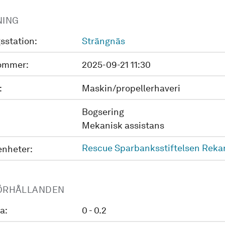
NING
sstation:
Strängnäs
ommer:
2025-09-21 11:30
:
Maskin/propellerhaveri
Bogsering
Mekanisk assistans
Rescue Sparbanksstiftelsen Reka
enheter:
ÖRHÅLLANDEN
a:
0 - 0.2