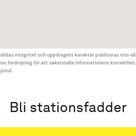
älldas integritet och uppdragets karaktär publiceras inte al
ss fördröjning för att säkerställa informationens korrekthet.
jömil.
Bli stationsfadder