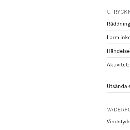
UTRYCK
Räddning
Larm ink
Händelse
Aktivitet:
Utsända 
VÄDERF
Vindstyrk