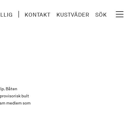
ILLIG
KONTAKT
KUSTVÄDER
SÖK
lp. Båten
provisorisk bult
cksam medlem som