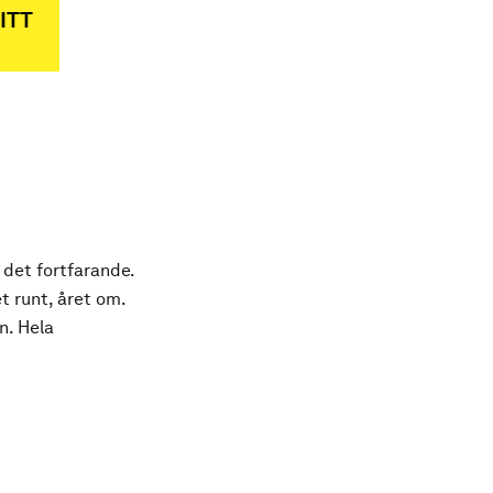
ITT
 det fortfarande.
t runt, året om.
n. Hela