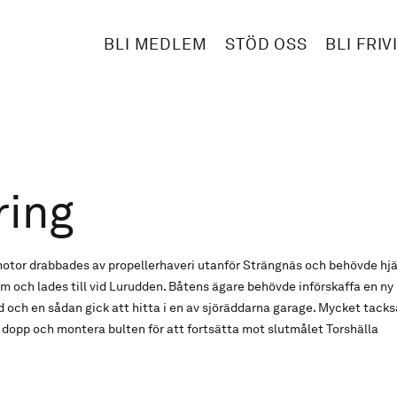
BLI MEDLEM
STÖD OSS
BLI FRIV
ring
motor drabbades av propellerhaveri utanför Strängnäs och behövde hjä
 och lades till vid Lurudden. Båtens ägare behövde införskaffa en ny 
ed och en sådan gick att hitta i en av sjöräddarna garage. Mycket ta
et dopp och montera bulten för att fortsätta mot slutmålet Torshälla