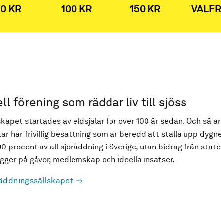
0 KR
100 KR
150 KR
VALFR
ell förening som räddar liv till sjöss
kapet startades av eldsjälar för över 100 år sedan. Och så är
ar har frivillig besättning som är beredd att ställa upp dygne
90 procent av all sjöräddning i Sverige, utan bidrag från state
ger på gåvor, medlemskap och ideella insatser.
äddningssällskapet