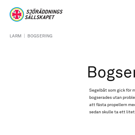
Hoppa till huvudinnehåll
Sjöräddningssällskapet
Länkstig
|
LARM
BOGSERING
Bogse
Segelbåt som gick för 
bogserades utan problem
att fästa propellern m
sedan skulle ta ett lit