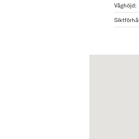
Våghöjd:
Siktförhå