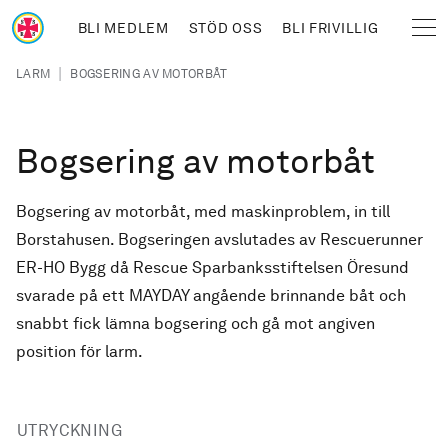
Hoppa till huvudinnehåll
BLI MEDLEM
STÖD OSS
BLI FRIVILLIG
Sjöräddningssällskapet
Länkstig
|
LARM
BOGSERING AV MOTORBÅT
Bogsering av motorbåt
Bogsering av motorbåt, med maskinproblem, in till
Borstahusen. Bogseringen avslutades av Rescuerunner
ER-HO Bygg då Rescue Sparbanksstiftelsen Öresund
svarade på ett MAYDAY angående brinnande båt och
snabbt fick lämna bogsering och gå mot angiven
position för larm.
UTRYCKNING