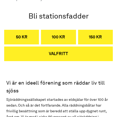
Bli stationsfadder
50 KR
100 KR
150 KR
VALFRITT
Vi är en ideell förening som räddar liv till
sjöss
Sjöräddningssällskapet startades av eldsjälar för över 100 år
sedan. Och så är det fortfarande. Alla räddningsbåtar har
frivillig besättning som är beredd att ställa upp dygnet runt,
året om. Vi är med i cirka 90 procent av all sjöräddning i