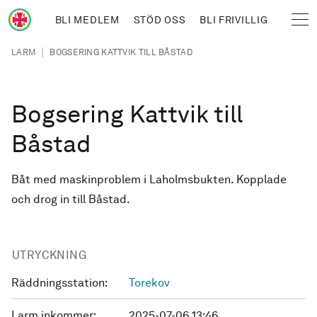
Hoppa till huvudinnehåll
BLI MEDLEM
STÖD OSS
BLI FRIVILLIG
Sjöräddningssällskapet
Länkstig
|
LARM
BOGSERING KATTVIK TILL BÅSTAD
Bogsering Kattvik till
Båstad
Båt med maskinproblem i Laholmsbukten. Kopplade
och drog in till Båstad.
UTRYCKNING
Räddningsstation:
Torekov
Larm inkommer:
2025-07-06 13:46