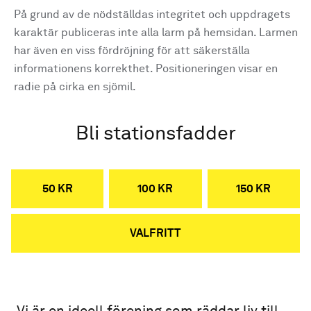
På grund av de nödställdas integritet och uppdragets
karaktär publiceras inte alla larm på hemsidan. Larmen
har även en viss fördröjning för att säkerställa
informationens korrekthet. Positioneringen visar en
radie på cirka en sjömil.
Bli stationsfadder
50 KR
100 KR
150 KR
VALFRITT
Vi är en ideell förening som räddar liv till