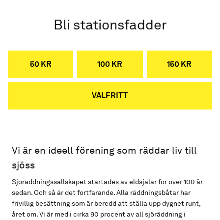
Bli stationsfadder
50 KR
100 KR
150 KR
VALFRITT
Vi är en ideell förening som räddar liv till
sjöss
Sjöräddningssällskapet startades av eldsjälar för över 100 år
sedan. Och så är det fortfarande. Alla räddningsbåtar har
frivillig besättning som är beredd att ställa upp dygnet runt,
året om. Vi är med i cirka 90 procent av all sjöräddning i