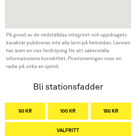
På grund av de nödställdas integritet och uppdragets
karaktär publiceras inte alla larm på hemsidan. Larmen
har även en viss fördröjning för att säkerställa
informationens korrekthet. Positioneringen visar en
radie på cirka en sjömil.
Bli stationsfadder
50 KR
100 KR
150 KR
VALFRITT