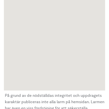
På grund av de nödställdas integritet och uppdragets
karaktär publiceras inte alla larm på hemsidan. Larmen
har även en viss fördröjning för att säkerställa