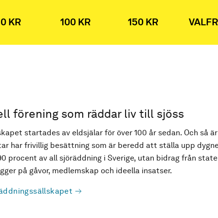
0 KR
100 KR
150 KR
VALFR
ell förening som räddar liv till sjöss
kapet startades av eldsjälar för över 100 år sedan. Och så är
ar har frivillig besättning som är beredd att ställa upp dygne
90 procent av all sjöräddning i Sverige, utan bidrag från state
ger på gåvor, medlemskap och ideella insatser.
äddningssällskapet