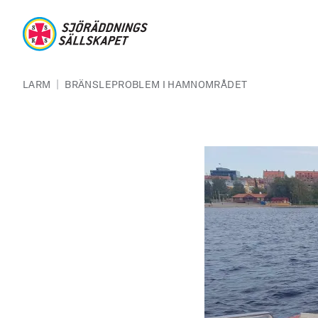
Hoppa till huvudinnehåll
Sjöräddningssällskapet
Länkstig
|
LARM
BRÄNSLEPROBLEM I HAMNOMRÅDET