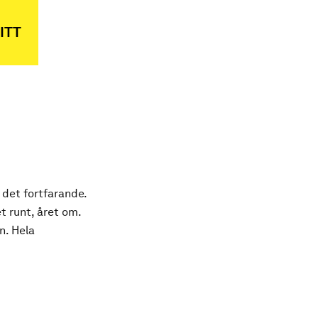
ITT
 det fortfarande.
t runt, året om.
n. Hela