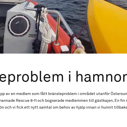
leproblem i hamno
upp av en medlem som fått bränsleproblem i området utanför Öster
bemannade Rescue 8-11 och bogserade medlemmen till gästkajen. En f
 och vi fick ett nytt samtal om behov av hjälp innan vi hunnit tillbaka