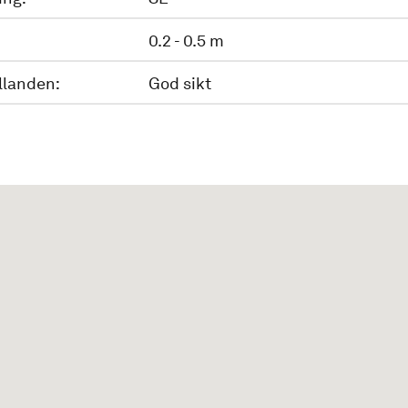
0.2 - 0.5 m
llanden:
God sikt