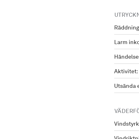
UTRYCK
Räddning
Larm ink
Händelse
Aktivitet:
Utsända 
VÄDERF
Vindstyrk
Vindriktn