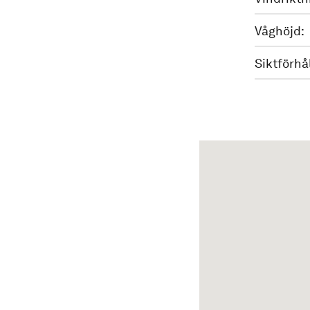
Våghöjd:
Siktförhå