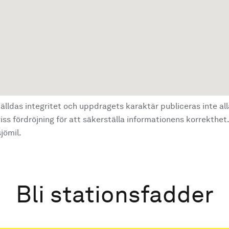
älldas integritet och uppdragets karaktär publiceras inte al
ss fördröjning för att säkerställa informationens korrekthet.
jömil.
Bli stationsfadder