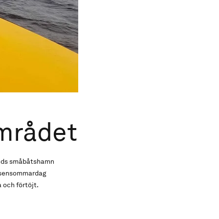
mrådet
sunds småbåtshamn
in sensommardag
 och förtöjt.