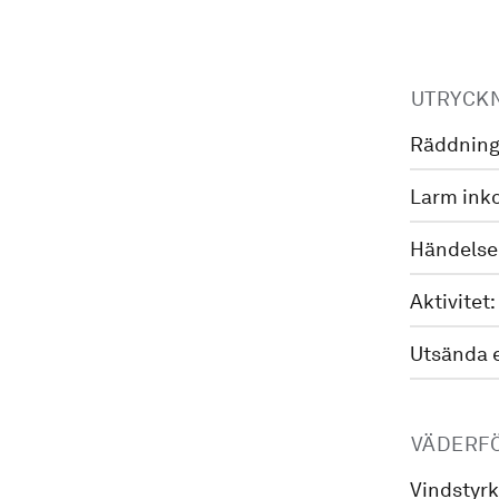
UTRYCK
Räddning
Larm ink
Händelse
Aktivitet:
Utsända 
VÄDERF
Vindstyrk