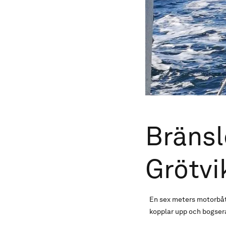
Bränsl
Grötv
En sex meters motorbåt
kopplar upp och bogserar