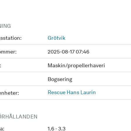
NING
sstation:
Grötvik
ommer:
2025-08-17 07:46
:
Maskin/propellerhaveri
Bogsering
Rescue Hans Laurin
enheter:
ÖRHÅLLANDEN
a:
1.6 - 3.3