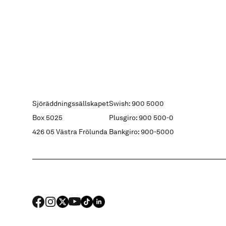
Sjöräddningssällskapet
Swish: 900 5000
Box 5025
Plusgiro: 900 500-0
426 05 Västra Frölunda
Bankgiro: 900-5000
FACEBOOK
Instagram
X
YouTube
TIKTOK
LINKED IN