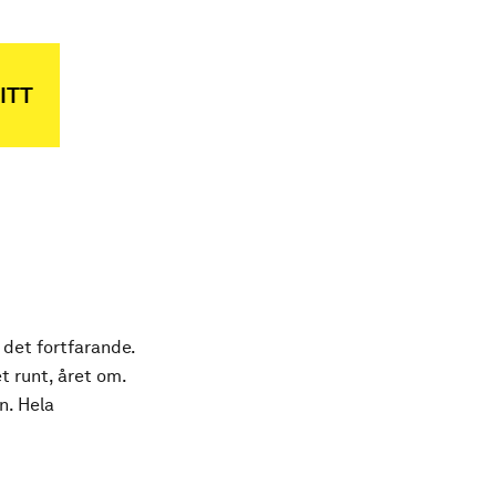
ITT
 det fortfarande.
t runt, året om.
n. Hela