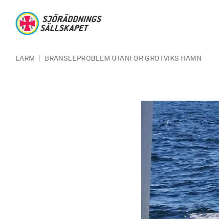
Hoppa till huvudinnehåll
Sjöräddningssällskapet
Länkstig
|
LARM
BRÄNSLEPROBLEM UTANFÖR GRÖTVIKS HAMN