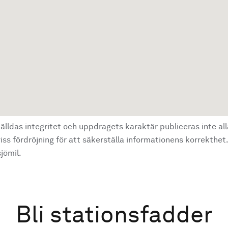
älldas integritet och uppdragets karaktär publiceras inte al
ss fördröjning för att säkerställa informationens korrekthet.
jömil.
Bli stationsfadder