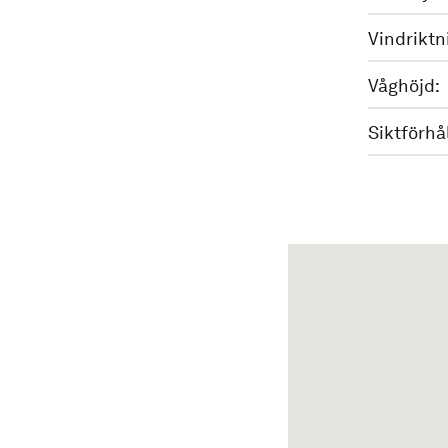
Vindriktn
Våghöjd:
Siktförhå