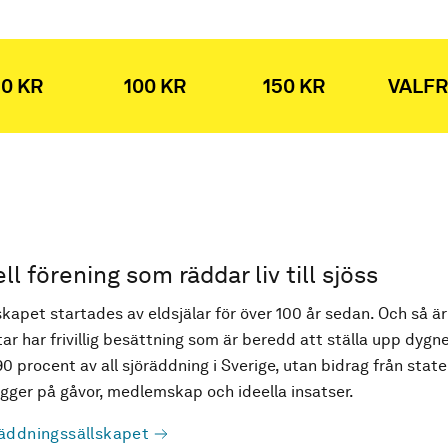
0 KR
100 KR
150 KR
VALFR
ell förening som räddar liv till sjöss
kapet startades av eldsjälar för över 100 år sedan. Och så är
ar har frivillig besättning som är beredd att ställa upp dygne
90 procent av all sjöräddning i Sverige, utan bidrag från state
ger på gåvor, medlemskap och ideella insatser.
äddningssällskapet