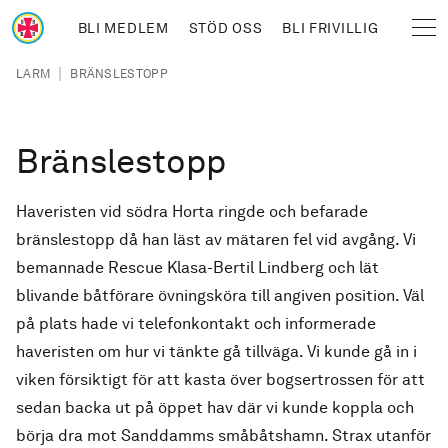
Hoppa till huvudinnehåll
BLI MEDLEM
STÖD OSS
BLI FRIVILLIG
Sjöräddningssällskapet
Länkstig
|
LARM
BRÄNSLESTOPP
Bränslestopp
Haveristen vid södra Horta ringde och befarade
bränslestopp då han läst av mätaren fel vid avgång. Vi
bemannade Rescue Klasa-Bertil Lindberg och lät
blivande båtförare övningsköra till angiven position. Väl
på plats hade vi telefonkontakt och informerade
haveristen om hur vi tänkte gå tillväga. Vi kunde gå in i
viken försiktigt för att kasta över bogsertrossen för att
sedan backa ut på öppet hav där vi kunde koppla och
börja dra mot Sanddamms småbåtshamn. Strax utanför