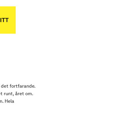
ITT
 det fortfarande.
t runt, året om.
n. Hela