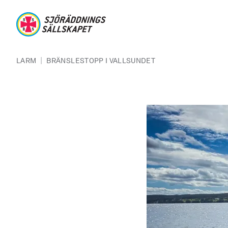
Hoppa till huvudinnehåll
Sjöräddningssällskapet
Länkstig
|
LARM
BRÄNSLESTOPP I VALLSUNDET