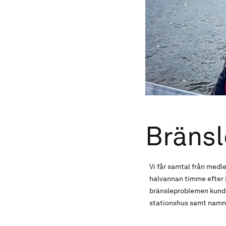
Bränsl
Vi får samtal från med
halvannan timme efter 
bränsleproblemen kunde 
stationshus samt namng