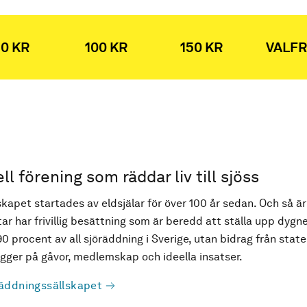
0 KR
100 KR
150 KR
VALFR
ell förening som räddar liv till sjöss
kapet startades av eldsjälar för över 100 år sedan. Och så är
ar har frivillig besättning som är beredd att ställa upp dygne
90 procent av all sjöräddning i Sverige, utan bidrag från state
ger på gåvor, medlemskap och ideella insatser.
äddningssällskapet