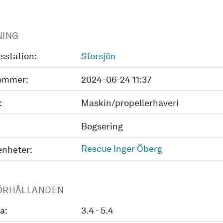
NING
sstation:
Storsjön
ommer:
2024-06-24 11:37
:
Maskin/propellerhaveri
Bogsering
Rescue Inger Öberg
enheter:
ÖRHÅLLANDEN
a:
3.4 - 5.4