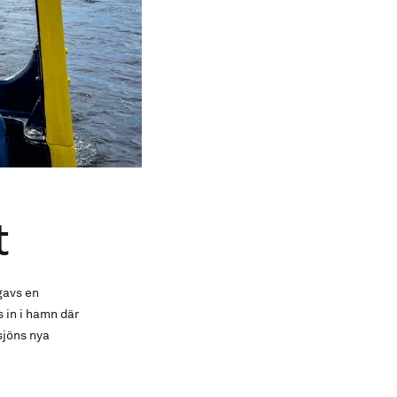
t
gavs en
 in i hamn där
sjöns nya