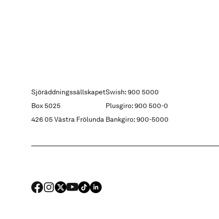
Sjöräddningssällskapet
Swish: 900 5000
Box 5025
Plusgiro: 900 500-0
426 05 Västra Frölunda
Bankgiro: 900-5000
FACEBOOK
Instagram
X
YouTube
TIKTOK
LINKED IN