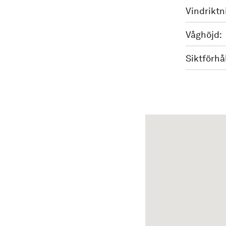
Vindriktn
Våghöjd:
Siktförhå