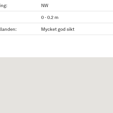
ing:
NW
0 - 0.2 m
llanden:
Mycket god sikt