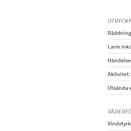
UTRYCK
Räddning
Larm ink
Händelse
Aktivitet:
Utsända 
VÄDERF
Vindstyrk