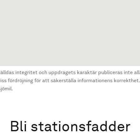
älldas integritet och uppdragets karaktär publiceras inte al
ss fördröjning för att säkerställa informationens korrekthet.
jömil.
Bli stationsfadder