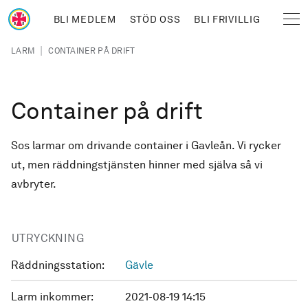
Hoppa till huvudinnehåll
BLI MEDLEM
STÖD OSS
BLI FRIVILLIG
Sjöräddningssällskapet
Länkstig
|
LARM
CONTAINER PÅ DRIFT
Container på drift
Sos larmar om drivande container i Gavleån. Vi rycker
ut, men räddningstjänsten hinner med själva så vi
avbryter.
UTRYCKNING
Räddningsstation:
Gävle
Larm inkommer:
2021-08-19 14:15