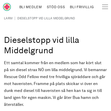
Hoppa till huvudinnehåll
BLI MEDLEM
STÖD OSS
BLI FRIVILLIG
Sjöräddningssällskapet
Länkstig
|
LARM
DIESELSTOPP VID LILLA MIDDELGRUND
Dieselstopp vid lilla
Middelgrund
Ett samtal kommer från en medlem som har kört slut
på sin diesel strax NÖ om lilla middelgrund. Vi bemannar
Rescue Odd Fellow med tre frivilliga sjöräddare och går
mot haveristen. Framme på plats skickar vi över en
dunk med diesel till haveristen så hen kan ta sig in till
land igen för egen maskin. Vi går åter Bua hamn och
återställer.