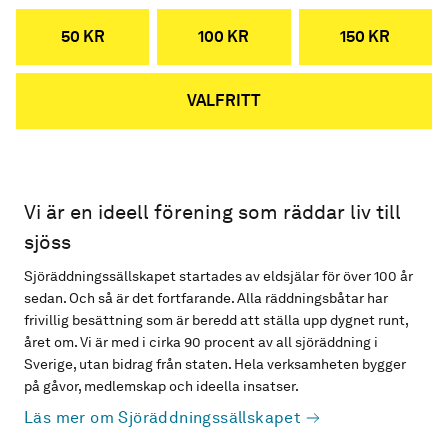
50 KR
100 KR
150 KR
VALFRITT
Vi är en ideell förening som räddar liv till
sjöss
Sjöräddningssällskapet startades av eldsjälar för över 100 år
sedan. Och så är det fortfarande. Alla räddningsbåtar har
frivillig besättning som är beredd att ställa upp dygnet runt,
året om. Vi är med i cirka 90 procent av all sjöräddning i
Sverige, utan bidrag från staten. Hela verksamheten bygger
på gåvor, medlemskap och ideella insatser.
Läs mer om Sjöräddningssällskapet