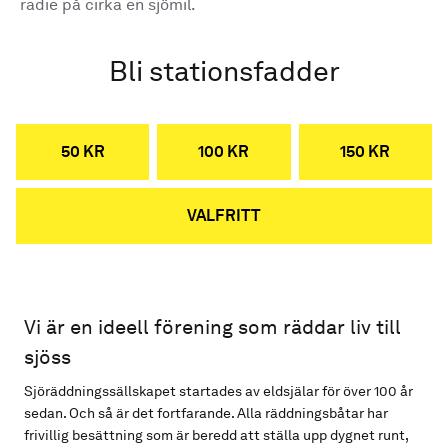
radie på cirka en sjömil.
Bli stationsfadder
50 KR
100 KR
150 KR
VALFRITT
Vi är en ideell förening som räddar liv till
sjöss
Sjöräddningssällskapet startades av eldsjälar för över 100 år
sedan. Och så är det fortfarande. Alla räddningsbåtar har
frivillig besättning som är beredd att ställa upp dygnet runt,