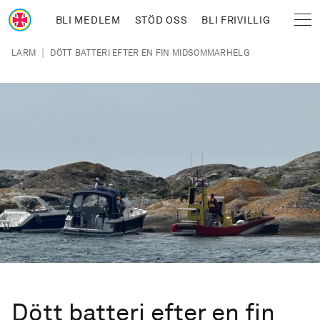
Hoppa till huvudinnehåll
BLI MEDLEM
STÖD OSS
BLI FRIVILLIG
Sjöräddningssällskapet
Länkstig
|
LARM
DÖTT BATTERI EFTER EN FIN MIDSOMMARHELG
Dött batteri efter en fin