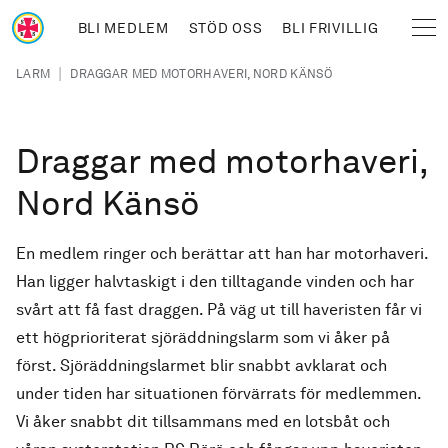
Hoppa till huvudinnehåll
BLI MEDLEM
STÖD OSS
BLI FRIVILLIG
Sjöräddningssällskapet
Länkstig
|
LARM
DRAGGAR MED MOTORHAVERI, NORD KÄNSÖ
Draggar med motorhaveri,
Nord Känsö
En medlem ringer och berättar att han har motorhaveri.
Han ligger halvtaskigt i den tilltagande vinden och har
svårt att få fast draggen. På väg ut till haveristen får vi
ett högprioriterat sjöräddningslarm som vi åker på
först. Sjöräddningslarmet blir snabbt avklarat och
under tiden har situationen förvärrats för medlemmen.
Vi åker snabbt dit tillsammans med en lotsbåt och