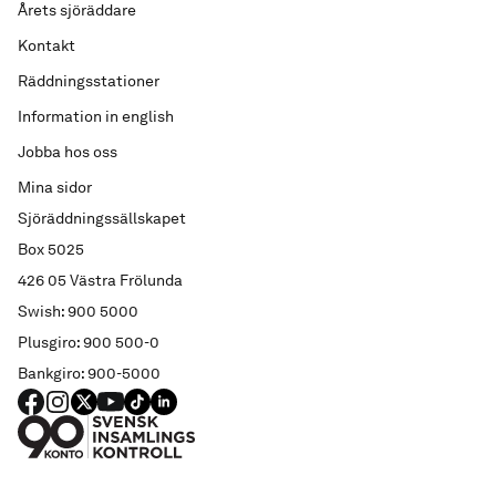
Årets sjöräddare
Kontakt
Räddningsstationer
Information in english
Jobba hos oss
Mina sidor
Sjöräddningssällskapet
Box 5025
426 05 Västra Frölunda
Swish: 900 5000
Plusgiro: 900 500-0
Bankgiro: 900-5000
FACEBOOK
Instagram
X
YouTube
TIKTOK
LINKED IN