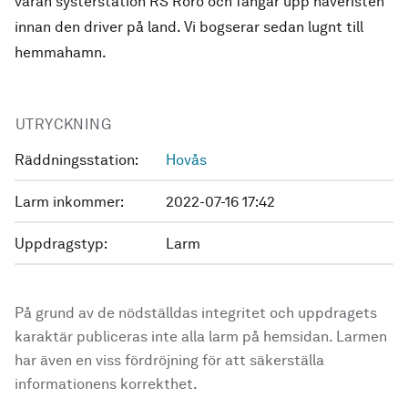
våran systerstation RS Rörö och fångar upp haveristen
innan den driver på land. Vi bogserar sedan lugnt till
hemmahamn.
UTRYCKNING
Räddningsstation:
Hovås
Larm inkommer:
2022-07-16 17:42
Uppdragstyp:
Larm
På grund av de nödställdas integritet och uppdragets
karaktär publiceras inte alla larm på hemsidan. Larmen
har även en viss fördröjning för att säkerställa
informationens korrekthet.