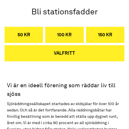
Bli stationsfadder
50 KR
100 KR
150 KR
VALFRITT
Vi är en ideell förening som räddar liv till
sjöss
Sjöräddningssällskapet startades av eldsjälar för över 100 år
sedan. Och så är det fortfarande. Alla räddningsbåtar har
frivillig besättning som är beredd att ställa upp dygnet runt,
året om. Vi är med i cirka 90 procent av all sjöräddning i