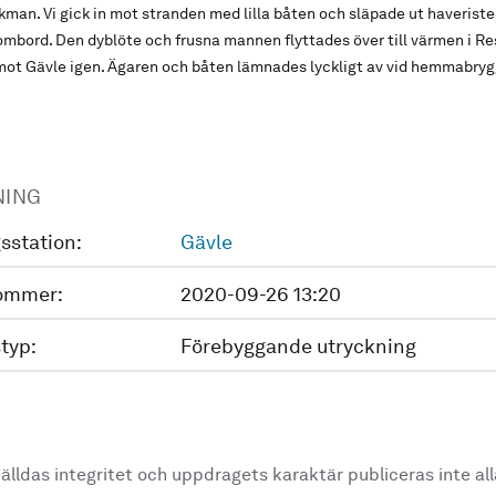
an. Vi gick in mot stranden med lilla båten och släpade ut haveriste
ombord. Den dyblöte och frusna mannen flyttades över till värmen i R
mot Gävle igen. Ägaren och båten lämnades lyckligt av vid hemmabry
NING
sstation:
Gävle
ommer:
2020-09-26 13:20
typ:
Förebyggande utryckning
älldas integritet och uppdragets karaktär publiceras inte al