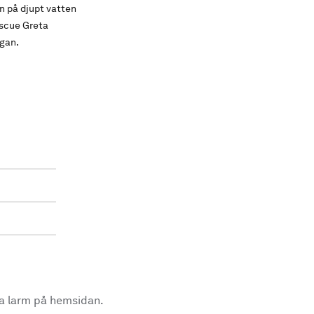
n på djupt vatten
escue Greta
ggan.
la larm på hemsidan.