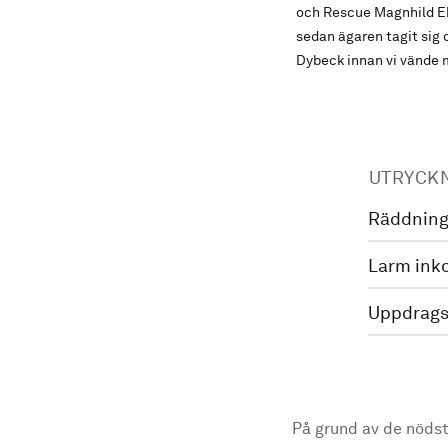
och Rescue Magnhild Ekm
sedan ägaren tagit sig 
Dybeck innan vi vände 
UTRYCK
Räddning
Larm ink
Uppdrags
På grund av de nödst