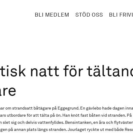
BLI MEDLEM
STÖD OSS
BLI FRIV
isk natt för tälta
are
r om strandsatt båtägare på Eggegrund. En gävlebo hade dagen innan 
rs utbordare för att tälta på ön. Han knöt fast båten vid stranden. På
n slet sig och delvis vattenfylldes. Bensintanken, en åra och flytväste
igen på annan plats längs stranden. Jourlaget ryckte ut med både Re