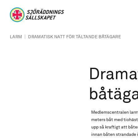
Hoppa till huvudinnehåll
Sjöräddningssällskapet
Länkstig
|
LARM
DRAMATISK NATT FÖR TÄLTANDE BÅTÄGARE
Dramat
båtäg
Medlemscentralen larma
meters båt med tiohästa
upp så kraftigt att båte
innan båten strandade 