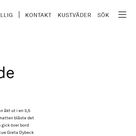
ILLIG
KONTAKT
KUSTVÄDER
SÖK
nde
åkt ut i en 3,5
 natten blåste det
n gick över bord
scue Greta Dybeck