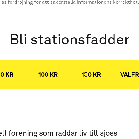
ss fördröjning för att säkerställa informationens korrekthet
Bli stationsfadder
0 KR
100 KR
150 KR
VALFR
ell förening som räddar liv till sjöss