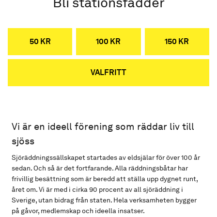
Bli stationsfadder
50 KR
100 KR
150 KR
VALFRITT
Vi är en ideell förening som räddar liv till
sjöss
Sjöräddningssällskapet startades av eldsjälar för över 100 år
sedan. Och så är det fortfarande. Alla räddningsbåtar har
frivillig besättning som är beredd att ställa upp dygnet runt,
året om. Vi är med i cirka 90 procent av all sjöräddning i
Sverige, utan bidrag från staten. Hela verksamheten bygger
på gåvor, medlemskap och ideella insatser.