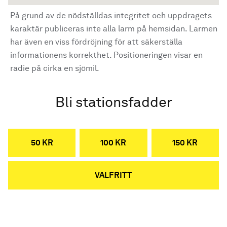
På grund av de nödställdas integritet och uppdragets
karaktär publiceras inte alla larm på hemsidan. Larmen
har även en viss fördröjning för att säkerställa
informationens korrekthet. Positioneringen visar en
radie på cirka en sjömil.
Bli stationsfadder
50 KR
100 KR
150 KR
VALFRITT