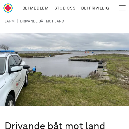
Hoppa till huvudinnehåll
BLI MEDLEM
STÖD OSS
BLI FRIVILLIG
Sjöräddningssällskapet
Länkstig
|
LARM
DRIVANDE BÅT MOT LAND
Drivande båt mot land