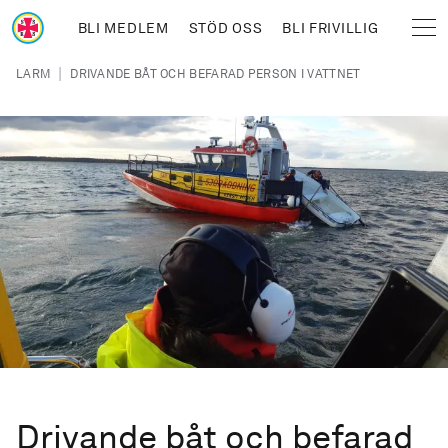
Hoppa till huvudinnehåll
BLI MEDLEM
STÖD OSS
BLI FRIVILLIG
Sjöräddningssällskapet
Länkstig
|
LARM
DRIVANDE BÅT OCH BEFARAD PERSON I VATTNET
Drivande båt och befarad