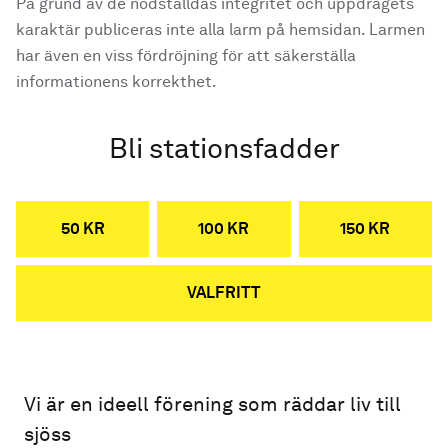
På grund av de nödställdas integritet och uppdragets
karaktär publiceras inte alla larm på hemsidan. Larmen
har även en viss fördröjning för att säkerställa
informationens korrekthet.
Bli stationsfadder
50 KR
100 KR
150 KR
VALFRITT
Vi är en ideell förening som räddar liv till
sjöss