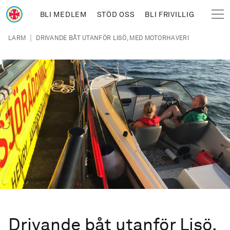
Hoppa till huvudinnehåll
BLI MEDLEM
STÖD OSS
BLI FRIVILLIG
Sjöräddningssällskapet
Länkstig
|
LARM
DRIVANDE BÅT UTANFÖR LISÖ, MED MOTORHAVERI
Drivande båt utanför Lisö,