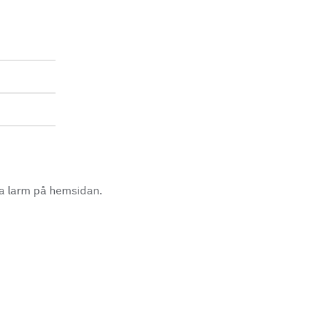
la larm på hemsidan.
.