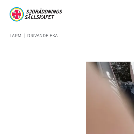
Hoppa till huvudinnehåll
Sjöräddningssällskapet
Länkstig
|
LARM
DRIVANDE EKA