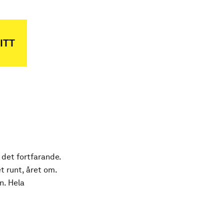
ITT
 det fortfarande.
t runt, året om.
n. Hela