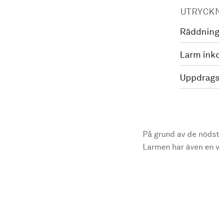
UTRYCK
Räddning
Larm ink
Uppdrags
På grund av de nödst
Larmen har även en vi