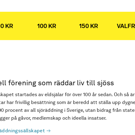
0 KR
100 KR
150 KR
VALFR
ell förening som räddar liv till sjöss
kapet startades av eldsjälar för över 100 år sedan. Och så är
ar har frivillig besättning som är beredd att ställa upp dygne
90 procent av all sjöräddning i Sverige, utan bidrag från state
ger på gåvor, medlemskap och ideella insatser.
äddningssällskapet