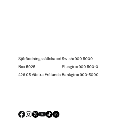
Sjöräddningssällskapet
Swish: 900 5000
Box 5025
Plusgiro: 900 500-0
426 05 Västra Frölunda
Bankgiro: 900-5000
FACEBOOK
Instagram
X
YouTube
TIKTOK
LINKED IN