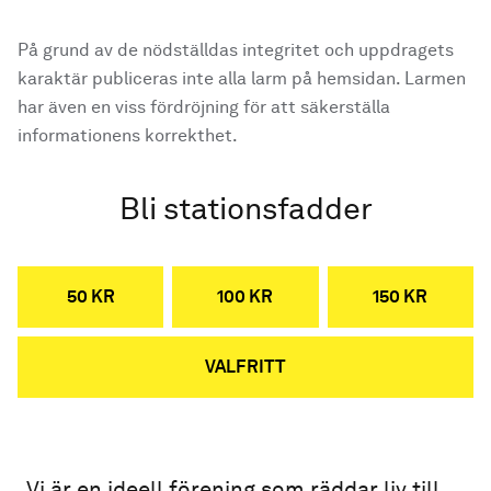
På grund av de nödställdas integritet och uppdragets
karaktär publiceras inte alla larm på hemsidan. Larmen
har även en viss fördröjning för att säkerställa
informationens korrekthet.
Bli stationsfadder
50 KR
100 KR
150 KR
VALFRITT
Vi är en ideell förening som räddar liv till