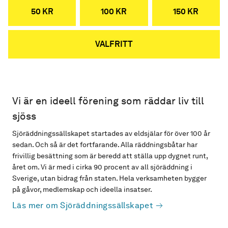
50 KR
100 KR
150 KR
VALFRITT
Vi är en ideell förening som räddar liv till
sjöss
Sjöräddningssällskapet startades av eldsjälar för över 100 år
sedan. Och så är det fortfarande. Alla räddningsbåtar har
frivillig besättning som är beredd att ställa upp dygnet runt,
året om. Vi är med i cirka 90 procent av all sjöräddning i
Sverige, utan bidrag från staten. Hela verksamheten bygger
på gåvor, medlemskap och ideella insatser.
Läs mer om Sjöräddningssällskapet