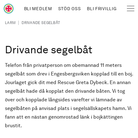
Hoppa till huvudinnehåll
BLI MEDLEM
STÖD OSS
BLI FRIVILLIG
Sjöräddningssällskapet
Länkstig
|
LARM
DRIVANDE SEGELBÅT
Drivande segelbåt
Telefon från privatperson om obemannad 11 meters
segelbåt som drev i Engesbergsviken kopplad till en boj.
Jourlaget gick dit med Rescue Greta Dybeck. En annan
segelbåt hade då kopplat den drivande båten. Vi tog
över och kopplade långsides varefter vi lämnade av
segelbåten på anvisad plats i segelsällskapets hamn. Vi
fann att en nästan genomrostad länk i bojkättingen
brustit.