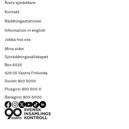
Årets sjöräddare
Kontakt
Räddningsstationer
Information in english
Jobba hos oss
Mina sidor
Sjöräddningssällskapet
Box 5025
426 05 Västra Frölunda
Swish: 900 5000
Plusgiro: 900 500-0
Bankgiro: 900-5000
FACEBOOK
Instagram
X
YouTube
TIKTOK
LINKED IN