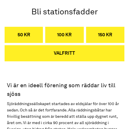
Bli stationsfadder
50 KR
100 KR
150 KR
VALFRITT
Vi är en ideell förening som räddar liv till
sjöss
Sjöräddningssällskapet startades av eldsjälar för över 100 år
sedan. Och så är det fortfarande. Alla räddningsbåtar har
frivillig besättning som är beredd att ställa upp dygnet runt,
året om. Vi är med i cirka 90 procent av all sjöräddning i