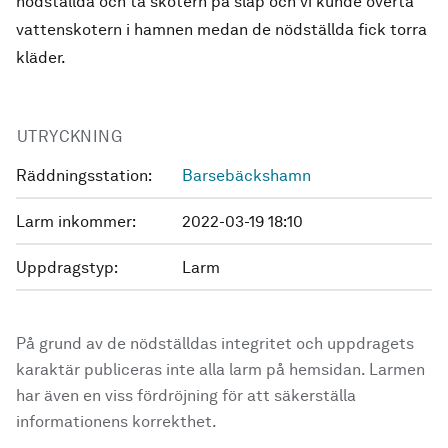
nödställda och ta skotern på släp och vi kunde överta
vattenskotern i hamnen medan de nödställda fick torra
kläder.
UTRYCKNING
Räddningsstation:
Barsebäckshamn
Larm inkommer:
2022-03-19 18:10
Uppdragstyp:
Larm
På grund av de nödställdas integritet och uppdragets
karaktär publiceras inte alla larm på hemsidan. Larmen
har även en viss fördröjning för att säkerställa
informationens korrekthet.