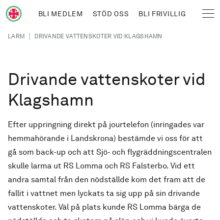
Hoppa till huvudinnehåll
BLI MEDLEM
STÖD OSS
BLI FRIVILLIG
Sjöräddningssällskapet
Länkstig
|
LARM
DRIVANDE VATTENSKOTER VID KLAGSHAMN
Drivande vattenskoter vid
Klagshamn
Efter uppringning direkt på jourtelefon (inringades var
hemmahörande i Landskrona) bestämde vi oss för att
gå som back-up och att Sjö- och flygräddningscentralen
skulle larma ut RS Lomma och RS Falsterbo. Vid ett
andra samtal från den nödställde kom det fram att de
fallit i vattnet men lyckats ta sig upp på sin drivande
vattenskoter. Väl på plats kunde RS Lomma bärga de