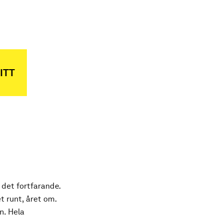
ITT
 det fortfarande.
t runt, året om.
n. Hela