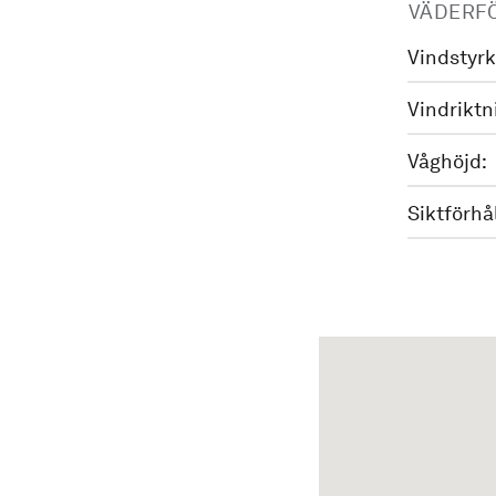
VÄDERF
Vindstyrk
Vindriktn
Våghöjd:
Siktförhå