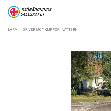
Hoppa till huvudinnehåll
Sjöräddningssällskapet
Länkstig
|
LARM
DRIVER MOT KLIPPOR I VÄTTERN