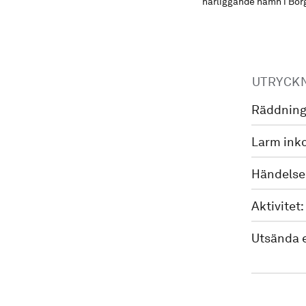
närliggande hamn i Bo
UTRYCK
Räddning
Larm ink
Händelse
Aktivitet:
Utsända 