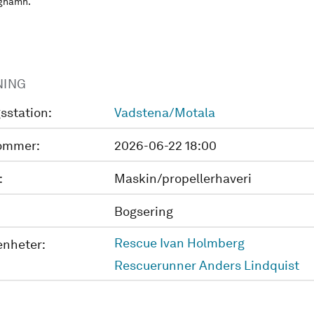
rghamn.
NING
sstation:
Vadstena/Motala
ommer:
2026-06-22 18:00
:
Maskin/propellerhaveri
Bogsering
Rescue Ivan Holmberg
enheter:
Rescuerunner Anders Lindquist