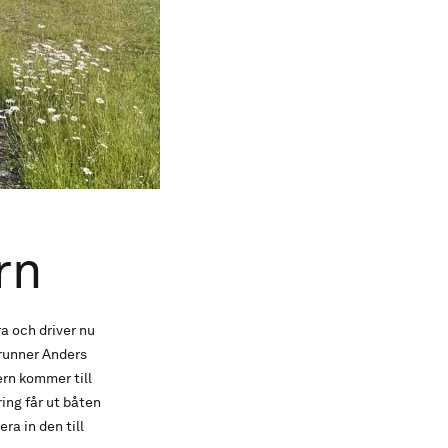
rn
a och driver nu
erunner Anders
rn kommer till
ring får ut båten
a in den till