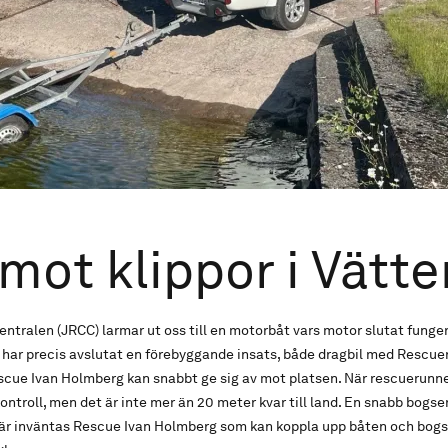
 mot klippor i Vätte
entralen (JRCC) larmar ut oss till en motorbåt vars motor slutat funger
 har precis avslutat en förebyggande insats, både dragbil med Rescu
scue Ivan Holmberg kan snabbt ge sig av mot platsen. När rescuerunne
ontroll, men det är inte mer än 20 meter kvar till land. En snabb bogse
är inväntas Rescue Ivan Holmberg som kan koppla upp båten och bogser