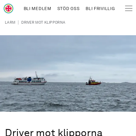
Hoppa till huvudinnehåll
BLI MEDLEM
STÖD OSS
BLI FRIVILLIG
Sjöräddningssällskapet
Länkstig
|
LARM
DRIVER MOT KLIPPORNA
Driver mot klipporna