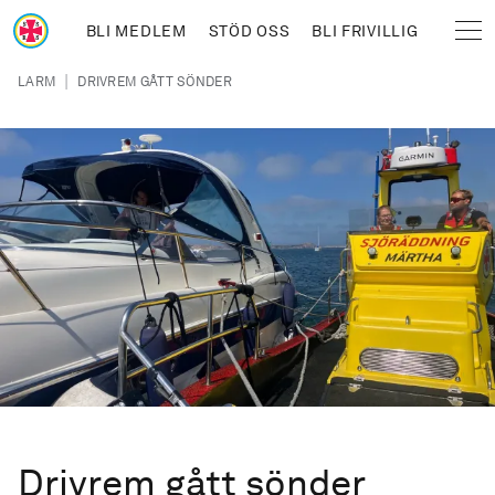
Hoppa till huvudinnehåll
BLI MEDLEM
STÖD OSS
BLI FRIVILLIG
Sjöräddningssällskapet
Länkstig
|
LARM
DRIVREM GÅTT SÖNDER
Drivrem gått sönder