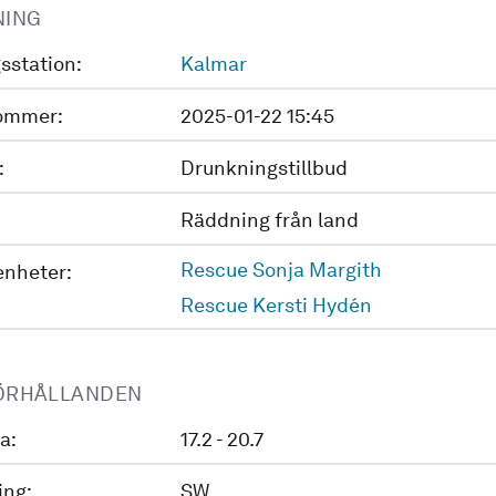
NING
sstation:
Kalmar
ommer:
2025-01-22 15:45
:
Drunkningstillbud
Räddning från land
Rescue Sonja Margith
enheter:
Rescue Kersti Hydén
ÖRHÅLLANDEN
a:
17.2 - 20.7
ing:
SW