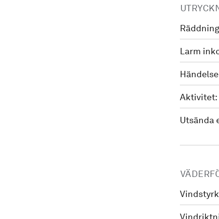
UTRYCK
Räddning
Larm ink
Händelse
Aktivitet:
Utsända 
VÄDERF
Vindstyrk
Vindriktn