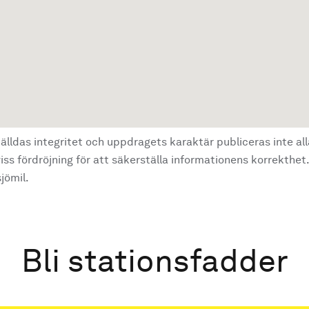
älldas integritet och uppdragets karaktär publiceras inte al
ss fördröjning för att säkerställa informationens korrekthet.
jömil.
Bli stationsfadder