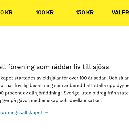
0 KR
100 KR
150 KR
VALFR
ell förening som räddar liv till sjöss
kapet startades av eldsjälar för över 100 år sedan. Och så är
ar har frivillig besättning som är beredd att ställa upp dygne
90 procent av all sjöräddning i Sverige, utan bidrag från state
ger på gåvor, medlemskap och ideella insatser.
äddningssällskapet