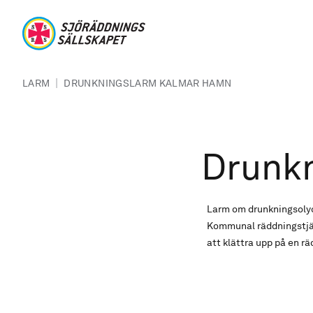
Hoppa till huvudinnehåll
Sjöräddningssällskapet
Länkstig
|
LARM
DRUNKNINGSLARM KALMAR HAMN
Drunk
Larm om drunkningsolyck
Kommunal räddningstjäns
att klättra upp på en 