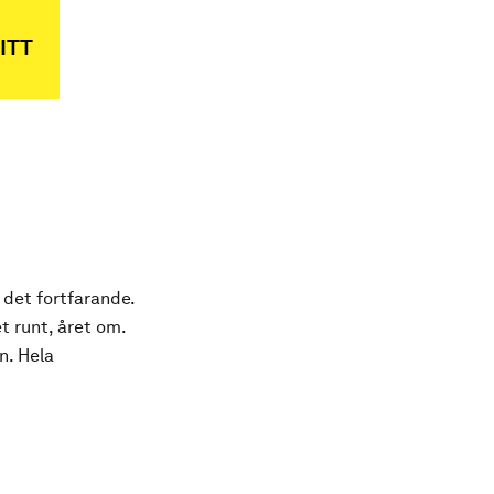
ITT
 det fortfarande.
t runt, året om.
n. Hela