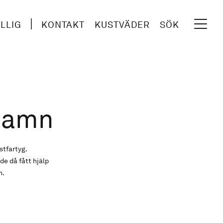
ILLIG
KONTAKT
KUSTVÄDER
SÖK
hamn
stfartyg.
e då fått hjälp
n.