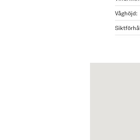
Våghöjd:
Siktförhå