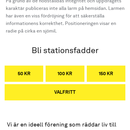
På grund av de nödställdas integritet och uppdragets
karaktär publiceras inte alla larm på hemsidan. Larmen
har även en viss fördröjning för att säkerställa
informationens korrekthet. Positioneringen visar en
radie på cirka en sjömil.
Bli stationsfadder
50 KR
100 KR
150 KR
VALFRITT
Vi är en ideell förening som räddar liv till