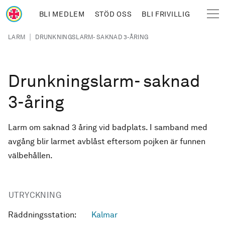
Hoppa till huvudinnehåll
BLI MEDLEM
STÖD OSS
BLI FRIVILLIG
Sjöräddningssällskapet
Länkstig
|
LARM
DRUNKNINGSLARM- SAKNAD 3-ÅRING
Drunkningslarm- saknad
3-åring
Larm om saknad 3 åring vid badplats. I samband med
avgång blir larmet avblåst eftersom pojken är funnen
välbehållen.
UTRYCKNING
Räddningsstation:
Kalmar