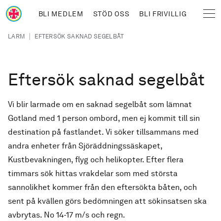
Hoppa till huvudinnehåll
BLI MEDLEM
STÖD OSS
BLI FRIVILLIG
Sjöräddningssällskapet
Länkstig
|
LARM
EFTERSÖK SAKNAD SEGELBÅT
Eftersök saknad segelbåt
Vi blir larmade om en saknad segelbåt som lämnat
Gotland med 1 person ombord, men ej kommit till sin
destination på fastlandet. Vi söker tillsammans med
andra enheter från Sjöräddningssäskapet,
Kustbevakningen, flyg och helikopter. Efter flera
timmars sök hittas vrakdelar som med största
sannolikhet kommer från den eftersökta båten, och
sent på kvällen görs bedömningen att sökinsatsen ska
avbrytas. No 14-17 m/s och regn.