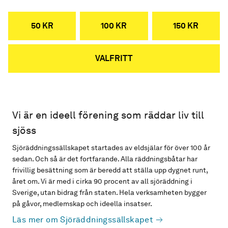
50 KR
100 KR
150 KR
VALFRITT
Vi är en ideell förening som räddar liv till
sjöss
Sjöräddningssällskapet startades av eldsjälar för över 100 år
sedan. Och så är det fortfarande. Alla räddningsbåtar har
frivillig besättning som är beredd att ställa upp dygnet runt,
året om. Vi är med i cirka 90 procent av all sjöräddning i
Sverige, utan bidrag från staten. Hela verksamheten bygger
på gåvor, medlemskap och ideella insatser.
Läs mer om Sjöräddningssällskapet