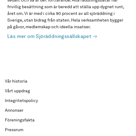
sedan. Och så är det fortfarande. Alla räddningsbåtar har
frivillig besättning som är beredd att ställa upp dygnet runt,
året om. Vi är med i cirka 90 procent av all sjöräddning i
Sverige, utan bidrag från staten. Hela verksamheten bygger
på gåvor, medlemskap och ideella insatser.
Läs mer om Sjöräddningssällskapet
Vår historia
Vårt uppdrag
Integritetspolicy
Annonser
Föreningsfakta
Pressrum