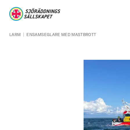
Hoppa till huvudinnehåll
Sjöräddningssällskapet
Länkstig
|
LARM
ENSAMSEGLARE MED MASTBROTT