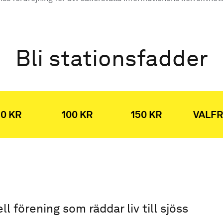
Bli stationsfadder
0 KR
100 KR
150 KR
VALFR
ell förening som räddar liv till sjöss