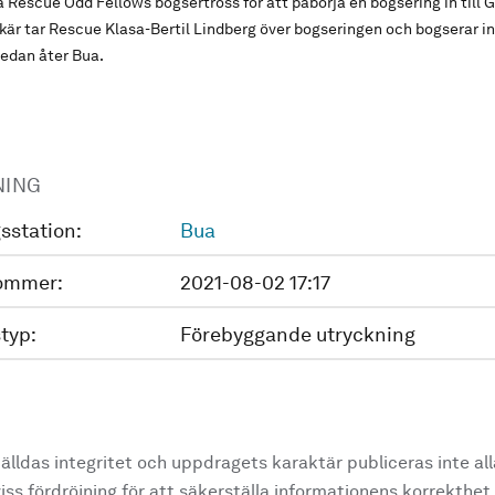
 Rescue Odd Fellows bogsertross för att påbörja en bogsering in till
är tar Rescue Klasa-Bertil Lindberg över bogseringen och bogserar in s
sedan åter Bua.
NING
sstation:
Bua
ommer:
2021-08-02 17:17
typ:
Förebyggande utryckning
älldas integritet och uppdragets karaktär publiceras inte al
ss fördröjning för att säkerställa informationens korrekthet