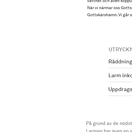
vattnet och även koppla
När vi närmar oss Gottsk
Gottskärshamn. Vi går 
UTRYCK
Räddning
Larm ink
Uppdrags
På grund av de nödst
Larmen har även en vi