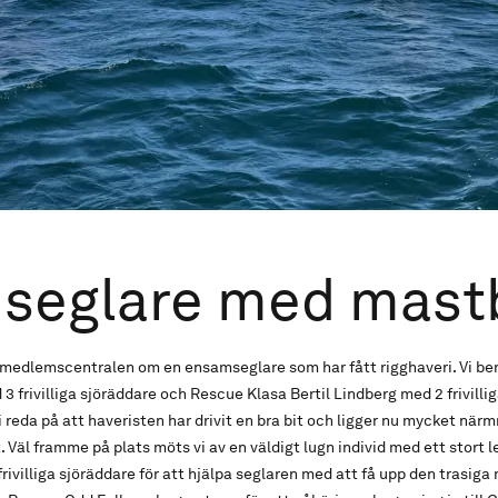
seglare med mast
ån medlemscentralen om en ensamseglare som har fått rigghaveri. Vi 
 frivilliga sjöräddare och Rescue Klasa Bertil Lindberg med 2 frivillig
i reda på att haveristen har drivit en bra bit och ligger nu mycket när
t. Väl framme på plats möts vi av en väldigt lugn individ med ett stort 
 frivilliga sjöräddare för att hjälpa seglaren med att få upp den trasiga