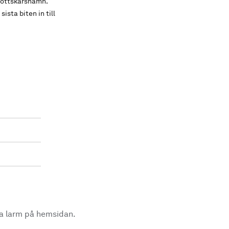
 Gottskärshamn.
ista biten in till
la larm på hemsidan.
.