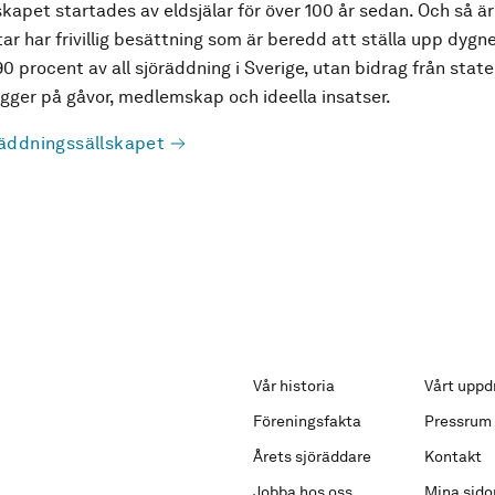
kapet startades av eldsjälar för över 100 år sedan. Och så är
ar har frivillig besättning som är beredd att ställa upp dygne
90 procent av all sjöräddning i Sverige, utan bidrag från state
ger på gåvor, medlemskap och ideella insatser.
äddningssällskapet
Vår historia
Vårt uppd
Föreningsfakta
Pressrum
Årets sjöräddare
Kontakt
Jobba hos oss
Mina sido