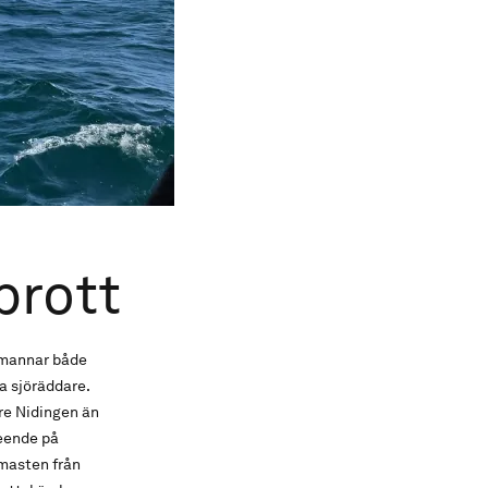
brott
bemannar både
a sjöräddare.
mre Nidingen än
leende på
 masten från