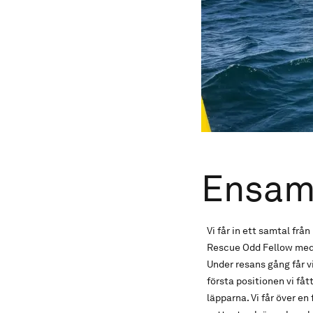
Ensam
Vi får in ett samtal fr
Rescue Odd Fellow med 3
Under resans gång får v
första positionen vi fåt
läpparna. Vi får över en