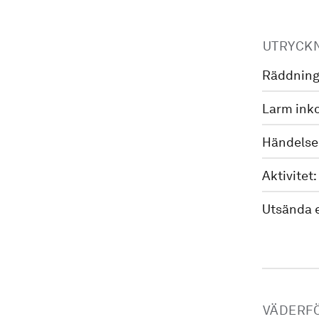
UTRYCK
Räddning
Larm ink
Händelse
Aktivitet:
Utsända 
VÄDERF