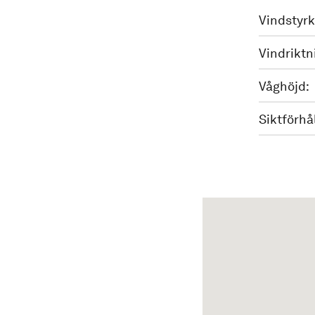
Vindstyrk
Vindriktn
Våghöjd:
Siktförhå