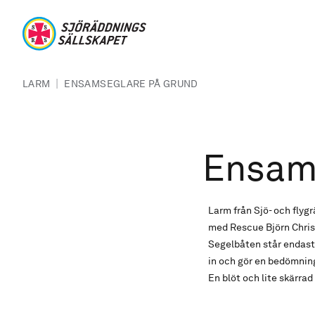
Hoppa till huvudinnehåll
Sjöräddningssällskapet
Länkstig
|
LARM
ENSAMSEGLARE PÅ GRUND
Ensam
Larm från Sjö- och fly
med Rescue Björn Chris
Segelbåten står endast
in och gör en bedömning.
En blöt och lite skärrad