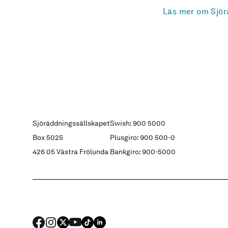
Läs mer om Sjör
Sjöräddningssällskapet
Swish: 900 5000
Box 5025
Plusgiro: 900 500-0
426 05 Västra Frölunda
Bankgiro: 900-5000
FACEBOOK
Instagram
X
YouTube
TIKTOK
LINKED IN