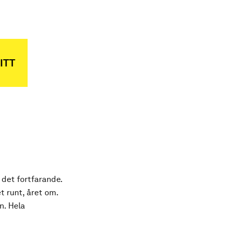
ITT
 det fortfarande.
t runt, året om.
n. Hela