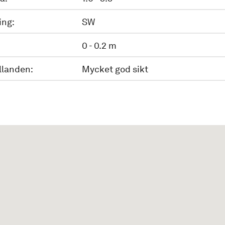
ing:
SW
0 - 0.2 m
llanden:
Mycket god sikt