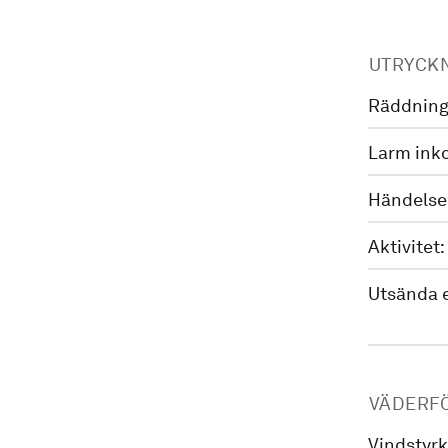
UTRYCK
Räddning
Larm ink
Händelse
Aktivitet:
Utsända 
VÄDERF
Vindstyrk