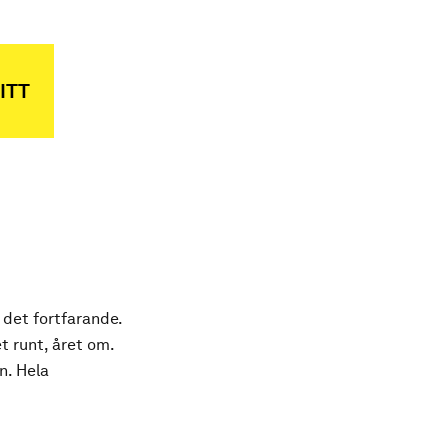
ITT
 det fortfarande.
t runt, året om.
n. Hela