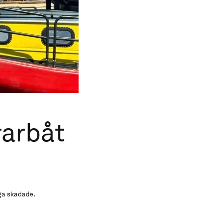
rarbåt
nga skadade.