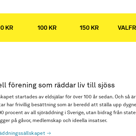
0 KR
100 KR
150 KR
VALFR
ell förening som räddar liv till sjöss
kapet startades av eldsjälar för över 100 år sedan. Och så är
ar har frivillig besättning som är beredd att ställa upp dygne
90 procent av all sjöräddning i Sverige, utan bidrag från state
ger på gåvor, medlemskap och ideella insatser.
äddningssällskapet