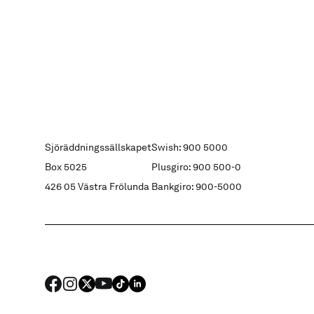
Sjöräddningssällskapet
Swish: 900 5000
Box 5025
Plusgiro: 900 500-0
426 05 Västra Frölunda
Bankgiro: 900-5000
FACEBOOK
Instagram
X
YouTube
TIKTOK
LINKED IN