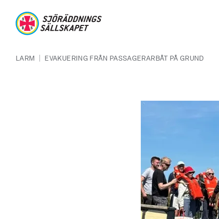
Hoppa till huvudinnehåll
Sjöräddningssällskapet
Länkstig
|
LARM
EVAKUERING FRÅN PASSAGERARBÅT PÅ GRUND