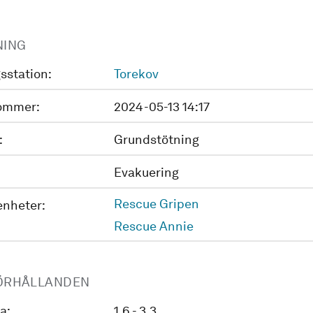
NING
sstation:
Torekov
ommer:
2024-05-13 14:17
:
Grundstötning
Evakuering
Rescue Gripen
enheter:
Rescue Annie
ÖRHÅLLANDEN
a:
1.6 - 3.3