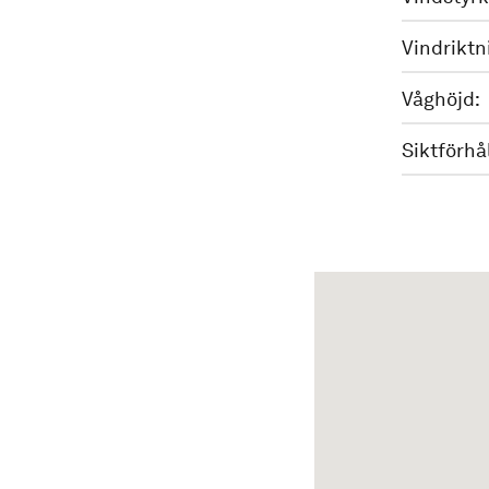
Vindriktn
Våghöjd:
Siktförhå