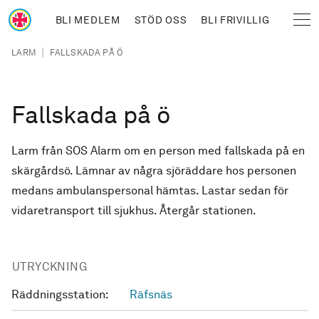
Hoppa till huvudinnehåll
BLI MEDLEM
STÖD OSS
BLI FRIVILLIG
Sjöräddningssällskapet
Länkstig
|
LARM
FALLSKADA PÅ Ö
Fallskada på ö
Larm från SOS Alarm om en person med fallskada på en
skärgårdsö. Lämnar av några sjöräddare hos personen
medans ambulanspersonal hämtas. Lastar sedan för
vidaretransport till sjukhus. Återgår stationen.
UTRYCKNING
Räddningsstation:
Räfsnäs