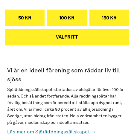
50 KR
100 KR
150 KR
VALFRITT
Vi är en ideell förening som räddar liv till
sjöss
Sjöräddningssällskapet startades av eldsjälar för över 100 år
sedan. Och så är det fortfarande. Alla räddningsbåtar har
frivillig besättning som är beredd att ställa upp dygnet runt,
året om. Vi är med i cirka 90 procent av all sjöräddning i
Sverige, utan bidrag från staten. Hela verksamheten bygger
på gåvor, medlemskap och ideella insatser.
Läs mer om Sjöräddningssällskapet