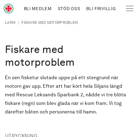
Hoppa till huvudinnehåll
BLI MEDLEM
STÖD OSS
BLI FRIVILLIG
Sjöräddningssällskapet
Länkstig
|
LARM
FISKARE MED MOTORPROBLEM
Fiskare med
motorproblem
En sen fisketur slutade uppe på ett stengrund när
motorn gav upp. Efter att har kört hela Siljans längd
med Rescue Leksands Sparbank 2, nådde vi tre blöta
fiskare (regn) som blev glada när vi kom fram. Vi tog
därefter båten och personerna till hamn.
UTRYCKNING