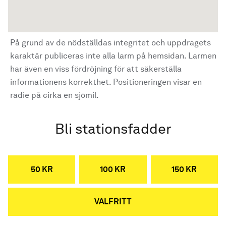
På grund av de nödställdas integritet och uppdragets
karaktär publiceras inte alla larm på hemsidan. Larmen
har även en viss fördröjning för att säkerställa
informationens korrekthet. Positioneringen visar en
radie på cirka en sjömil.
Bli stationsfadder
50 KR
100 KR
150 KR
VALFRITT