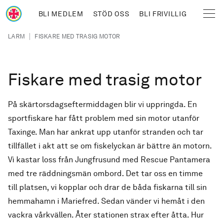
Hoppa till huvudinnehåll
BLI MEDLEM
STÖD OSS
BLI FRIVILLIG
Sjöräddningssällskapet
Länkstig
|
LARM
FISKARE MED TRASIG MOTOR
Fiskare med trasig motor
På skärtorsdagseftermiddagen blir vi uppringda. En
sportfiskare har fått problem med sin motor utanför
Taxinge. Man har ankrat upp utanför stranden och tar
tillfället i akt att se om fiskelyckan är bättre än motorn.
Vi kastar loss från Jungfrusund med Rescue Pantamera
med tre räddningsmän ombord. Det tar oss en timme
till platsen, vi kopplar och drar de båda fiskarna till sin
hemmahamn i Mariefred. Sedan vänder vi hemåt i den
vackra vårkvällen. Åter stationen strax efter åtta. Hur