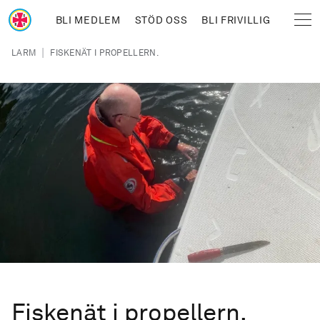
Hoppa till huvudinnehåll
BLI MEDLEM
STÖD OSS
BLI FRIVILLIG
Sjöräddningssällskapet
Länkstig
|
LARM
FISKENÄT I PROPELLERN.
Fiskenät i propellern.