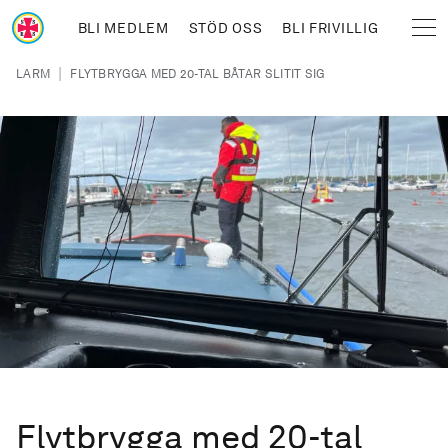
Hoppa till huvudinnehåll
BLI MEDLEM
STÖD OSS
BLI FRIVILLIG
Sjöräddningssällskapet
Länkstig
|
LARM
FLYTBRYGGA MED 20-TAL BÅTAR SLITIT SIG
Flytbrygga med 20-tal