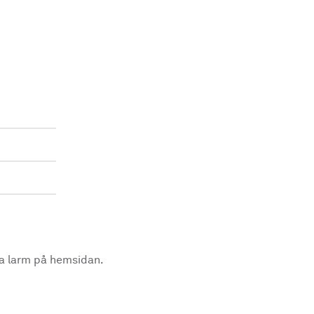
la larm på hemsidan.
.