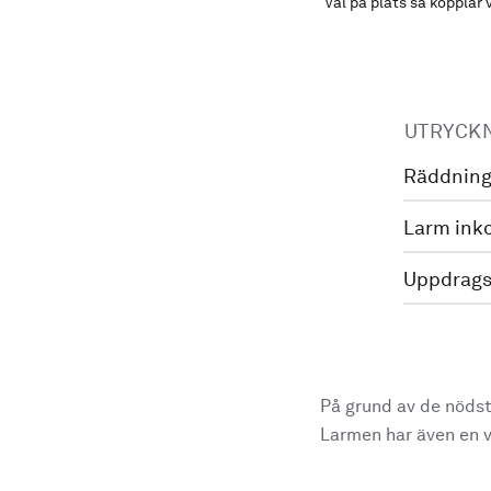
Väl på plats så kopplar 
UTRYCK
Räddning
Larm ink
Uppdrags
På grund av de nödst
Larmen har även en vi