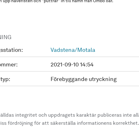
vi upp haveristen och "puttrar" in till hamn från Ombo öar.
NING
sstation:
Vadstena/Motala
ommer:
2021-09-10 14:54
typ:
Förebyggande utryckning
älldas integritet och uppdragets karaktär publiceras inte al
ss fördröjning för att säkerställa informationens korrekthet