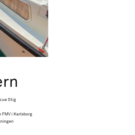
ern
scue Stig
n FMV i Karlsborg
akningen