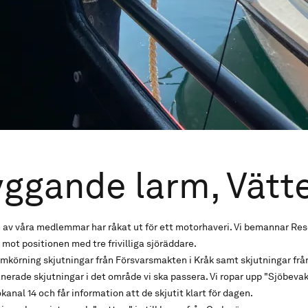
ggande larm, Vätt
n av våra medlemmar har råkat ut för ett motorhaveri. Vi bemannar Re
 mot positionen med tre frivilliga sjöräddare.
ramkörning skjutningar från Försvarsmakten i Kråk samt skjutningar frå
lanerade skjutningar i det område vi ska passera. Vi ropar upp "Sjöbev
anal 14 och får information att de skjutit klart för dagen.