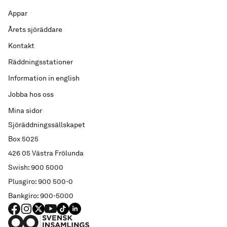
Appar
Årets sjöräddare
Kontakt
Räddningsstationer
Information in english
Jobba hos oss
Mina sidor
Sjöräddningssällskapet
Box 5025
426 05 Västra Frölunda
Swish: 900 5000
Plusgiro: 900 500-0
Bankgiro: 900-5000
FACEBOOK
Instagram
X
YouTube
TIKTOK
LINKED IN