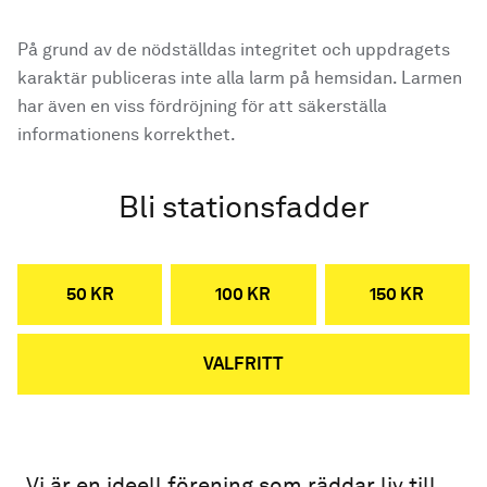
På grund av de nödställdas integritet och uppdragets
karaktär publiceras inte alla larm på hemsidan. Larmen
har även en viss fördröjning för att säkerställa
informationens korrekthet.
Bli stationsfadder
50 KR
100 KR
150 KR
VALFRITT
Vi är en ideell förening som räddar liv till