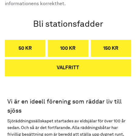
informationens korrekthet.
Bli stationsfadder
50 KR
100 KR
150 KR
VALFRITT
Vi är en ideell förening som räddar liv till
sjöss
Sjöräddningssällskapet startades av eldsjälar för över 100 år
sedan. Och så är det fortfarande. Alla räddningsbåtar har
frivillig besättning som är beredd att ställa upp dygnet runt,