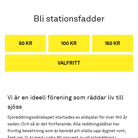
Bli stationsfadder
50 KR
100 KR
150 KR
VALFRITT
Vi är en ideell förening som räddar liv till
sjöss
Sjöräddningssällskapet startades av eldsjälar för över 100 år
sedan. Och så är det fortfarande. Alla räddningsbåtar har
frivillig besättning som är beredd att ställa upp dygnet runt,
året om. Vi är med i cirka 90 procent av all sjöräddning i