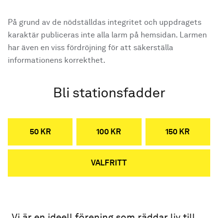
På grund av de nödställdas integritet och uppdragets
karaktär publiceras inte alla larm på hemsidan. Larmen
har även en viss fördröjning för att säkerställa
informationens korrekthet.
Bli stationsfadder
50 KR
100 KR
150 KR
VALFRITT
Vi är en ideell förening som räddar liv till